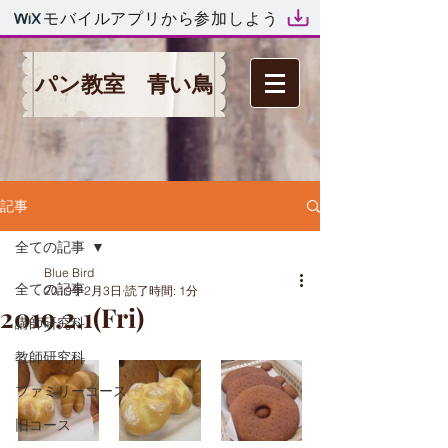
モバイルアプリから参加しよう
パン教室 青い鳥
記事
全ての記事
Blue Bird
全ての記事
2019年2月3日
読了時間: 1分
2019.2.1(Fri)
講師研究科
教師研究科
ファミリーコース
旧コース