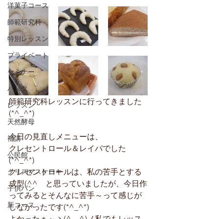
洋菓子コース
師範研究科
特別レッスン
プライベート
セミナー
パスタ
師範研究科レッスンに行ってきました
レッスン
(*^_^*)
天然酵母
今日の見直しメニューは、
補講
クレセントロール＆レイパでした
公民館
(*^_^*)
クレセントロールは、私の苦手とする
クリスマスケーキ
成型(^^ゞと思っていましたが、今日作
子供パン
ってみるとそんなに苦手～って感じが
新コース
しなかったです(*^_^*)
よかったぁ～ヽ(^。^)ノ私でもレッス