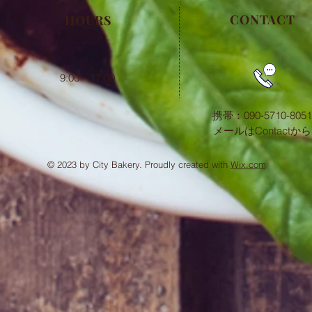
CONTACT
HOURS
​9:00～17:00
携帯：090-5710-8051
​メールはContactから
© 2023 by City Bakery. Proudly created with
Wix.com