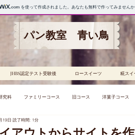
.com
を使って作成されました。あなたも無料で作ってみませんか
パン教室 青い鳥
JHBS認定テスト受験後
ロースイーツ
糀スイ
研究科
ファミリーコース
旧コース
洋菓子コース
月19日
読了時間: 1分
セミナー
パスタ
レッスン
天然酵母
補
イアウトからサイトを作