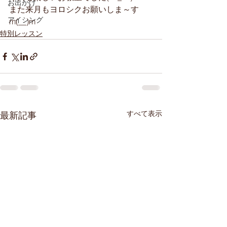
お出かけ
また来月もヨロシクお願いしま～す
アイシング
m(__)m
特別レッスン
すべて表示
最新記事