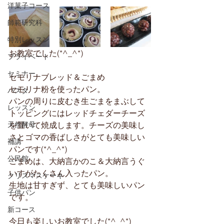
洋菓子コース
師範研究科
特別レッスン
お教室でした(*^_^*)
プライベート
セミナー
セモリナブレッド＆ごまめ
セモリナ粉を使ったパン。
パスタ
パンの周りに皮むき生ごまをまぶして
レッスン
トッピングにはレッドチェダーチーズ
天然酵母
を置いて焼成します。チーズの美味し
さとゴマの香ばしさがとても美味しい
補講
パンです(*^_^*)
公民館
ごまめは、大納言かのこ＆大納言うぐ
いすがたくさん入ったパン。
クリスマスケーキ
生地は甘すぎず、とても美味しいパン
子供パン
です。
新コース
今日も楽しいお教室でした(*^_^*)