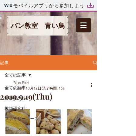
モバイルアプリから参加しよう
パン教室 青い鳥
記事
全ての記事
Blue Bird
全ての記事
2019年10月12日
読了時間: 1分
2019.9.19(Thu)
講師研究科
教師研究科
ファミリーコース
旧コース