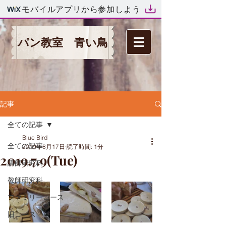
モバイルアプリから参加しよう
パン教室 青い鳥
記事
全ての記事
Blue Bird
全ての記事
2019年8月17日
読了時間: 1分
2019.7.9(Tue)
講師研究科
教師研究科
ファミリーコース
旧コース