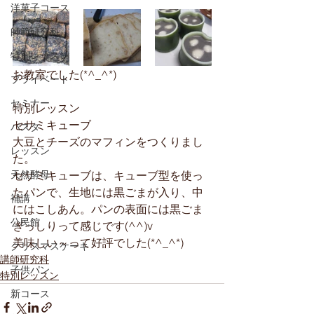
洋菓子コース
師範研究科
特別レッスン
お教室でした(*^_^*)
プライベート
セミナー
特別レッスン
セサミキューブ
パスタ
大豆とチーズのマフィンをつくりまし
レッスン
た。
天然酵母
セサミキューブは、キューブ型を使っ
たパンで、生地には黒ごまが入り、中
補講
にはこしあん。パンの表面には黒ごま
公民館
ぎっしりって感じです(^^)v
美味しい～って好評でした(*^_^*)
クリスマスケーキ
講師研究科
子供パン
特別レッスン
新コース