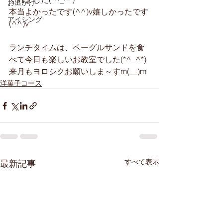
お出かけ
本当よかったです(^^)v嬉しかったです
アイシング
(^^)v
ランチタイムは、ベーグルサンドを食
べて今日も楽しいお教室でした(*^_^*)
来月もヨロシクお願いしま～すm(__)m
洋菓子コース
すべて表示
最新記事