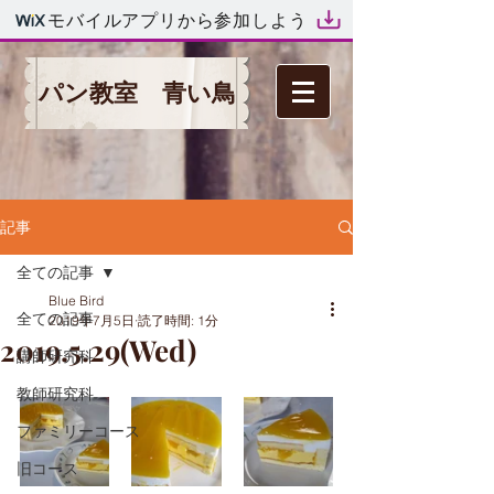
モバイルアプリから参加しよう
パン教室 青い鳥
記事
全ての記事
Blue Bird
全ての記事
2019年7月5日
読了時間: 1分
2019.5.29(Wed)
講師研究科
教師研究科
ファミリーコース
旧コース