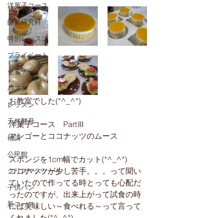
洋菓子コース
師範研究科
特別レッスン
プライベート
セミナー
パスタ
お教室でした(*^_^*)
レッスン
天然酵母
洋菓子コース　PartⅢ
マンゴーとココナッツのムース
補講
公民館
スポンジを1cm幅でカット(*^_^*)
ココナッツが少し苦手。。。って聞い
クリスマスケーキ
ていたので作ってる時とっても心配だ
子供パン
ったのですが、出来上がって試食の時
新コース
には美味しい～食べれる～って言って
くれました(*^_^*)