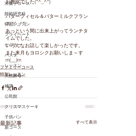
お教室でした(*^_^*)
洋菓子コース
師範研究科
バターフィセル＆バターミルクフラン
ス(*^_^*)
特別レッスン
あっという間に出来上がってランチタ
プライベート
イムでした。
セミナー
いろんなお話して楽しかったです。
また来月もヨロシクお願いしま～す
パスタ
m(__)m
レッスン
ファミリーコース
特別レッスン
天然酵母
補講
公民館
クリスマスケーキ
子供パン
すべて表示
最新記事
新コース