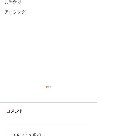
お出かけ
アイシング
コメント
チョコハート♡
モンキーブレッ
コメントを追加…