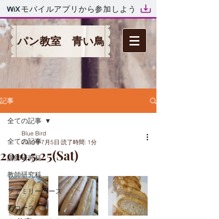
モバイルアプリから参加しよう
パン教室 青い鳥
記事
全ての記事
Blue Bird
全ての記事
2019年7月5日
読了時間: 1分
2019.5.25(Sat)
講師研究科
教師研究科
ファミリーコース
旧コース