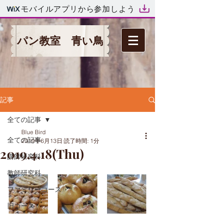
モバイルアプリから参加しよう
パン教室 青い鳥
記事
全ての記事
Blue Bird
全ての記事
2019年6月13日
読了時間: 1分
2019.4.18(Thu)
講師研究科
教師研究科
ファミリーコース
旧コース