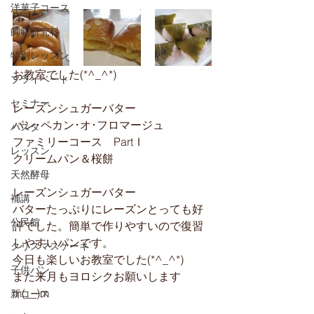
洋菓子コース
師範研究科
特別レッスン
お教室でした(*^_^*)
プライベート
セミナー
レーズンシュガーバター
パン･ペカン･オ･フロマージュ
パスタ
ファミリーコース　PartⅠ
レッスン
クリームパン＆桜餅
天然酵母
レーズンシュガーバター
補講
バターたっぷりにレーズンとっても好
公民館
評でした。簡単で作りやすいので復習
しやすいパンです。
クリスマスケーキ
今日も楽しいお教室でした(*^_^*)
子供パン
また来月もヨロシクお願いします
m(__)m
新コース