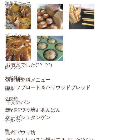
洋菓子コース
師範研究科
特別レッスン
プライベート
セミナー
パスタ
お教室でした(*^_^*)
レッスン
天然酵母
講師研究科メニュー
カリフブロート＆ハリウッドブレッド
補講
公民館
干支のパン
走れ！ウリ坊、あんぱん
クリスマスケーキ
ケーゼシュタンゲン
子供パン
新コース
走れ！ウリ坊
だいぶんレッスン慣れてきました(^^)v