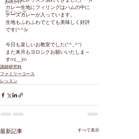
お出かけ
カレー生地にフィリングはハムの中に
アイシング
チーズカレーが入っています。
生地もふわふわでとても美味しく好評
です(^^)v
今日も楽しいお教室でした(*^_^*)
また来月もヨロシクお願いいたしま～
すm(__)m
講師研究科
ファミリーコース
レッスン
すべて表示
最新記事