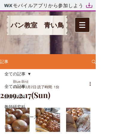
モバイルアプリから参加しよう
パン教室 青い鳥
記事
全ての記事
Blue Bird
全ての記事
2019年3月2日
読了時間: 1分
2019.2.17(Sun)
講師研究科
教師研究科
ファミリーコース
旧コース