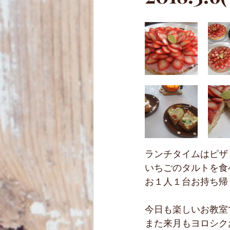
クリスマスケーキ
子供パン
ランチタイムはピザ
いちごのタルトを食
お１人１台お持ち帰り
今日も楽しいお教室でし
また来月もヨロシクお