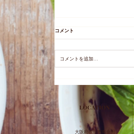
コメント
かくちょこパン
コメントを追加…
​LOCATION
大阪府吹田市南金田