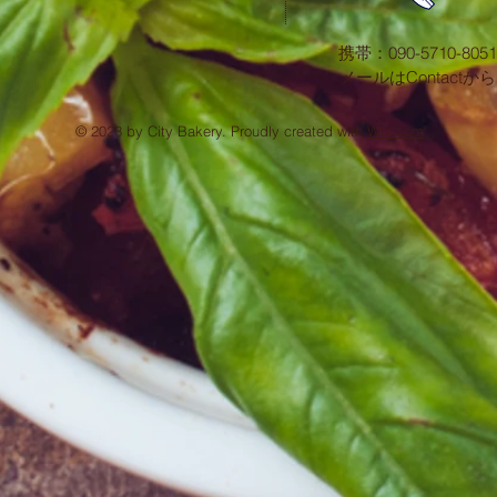
携帯：090-5710-8051
​メールはContactから
© 2023 by City Bakery. Proudly created with
Wix.com