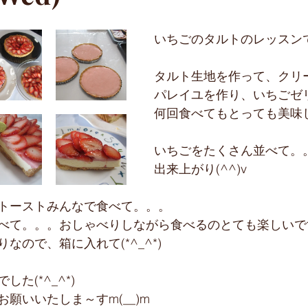
新コース
お出かけ
アイシング
いちごのタルトのレッスンでし
タルト生地を作って、クリ
パレイユを作り、いちごゼ
何回食べてもとっても美味しい
いちごをたくさん並べて。
出来上がり(^^)v
トーストみんなで食べて。。。
べて。。。おしゃべりしながら食べるのとても楽しいです(
なので、箱に入れて(*^_^*)
た(*^_^*)
願いいたしま～すm(__)m