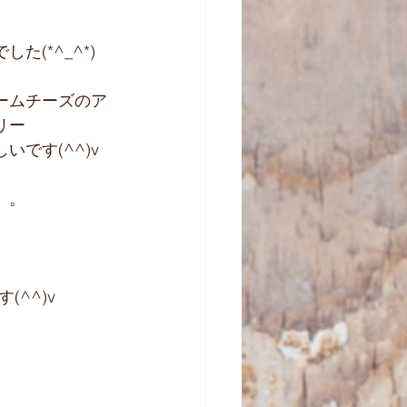
た(*^_^*)
ームチーズのア
リー
です(^^)v
。。
^^)v