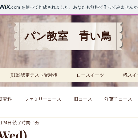
.com
を使って作成されました。あなたも無料で作ってみませんか
パン教室 青い鳥
JHBS認定テスト受験後
ロースイーツ
糀スイ
研究科
ファミリーコース
旧コース
洋菓子コース
月24日
読了時間: 1分
セミナー
パスタ
レッスン
天然酵母
補
(Wed)