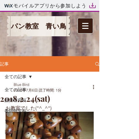
モバイルアプリから参加しよう
パン教室 青い鳥
記事
全ての記事
Blue Bird
全ての記事
2018年7月6日
読了時間: 1分
2018.2.24(sat)
講師研究科
お教室でした(*^_^*)
教師研究科
ファミリーコース
旧コース