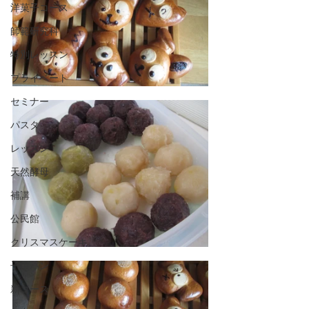
洋菓子コース
師範研究科
特別レッスン
プライベート
セミナー
パスタ
レッスン
天然酵母
補講
公民館
クリスマスケーキ
子供パン
新コース