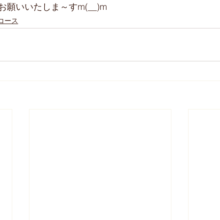
願いいたしま～すm(__)m
コース