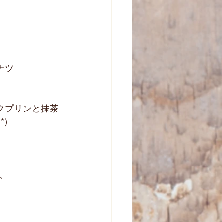
ナツ
クプリンと抹茶
*)
。