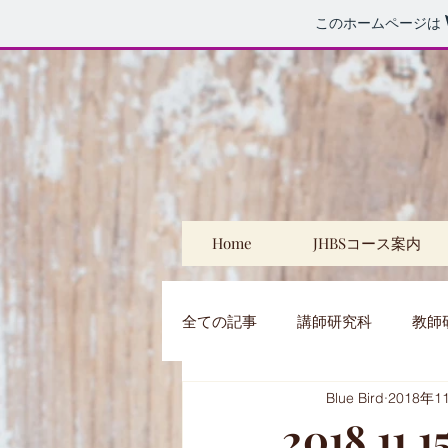
このホームページは
Home
JHBSコース案内
全ての記事
講師研究科
教師
Blue Bird
2018年1
特別レッスン
プライベート
2018.11.1