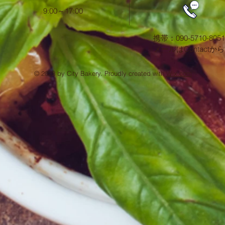
​9:00～17:00
携帯：090-5710-8051
​メールはContactから
© 2023 by City Bakery. Proudly created with
Wix.com