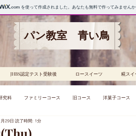
.com
を使って作成されました。あなたも無料で作ってみませんか
パン教室 青い鳥
JHBS認定テスト受験後
ロースイーツ
糀スイ
研究科
ファミリーコース
旧コース
洋菓子コース
1月29日
読了時間: 1分
セミナー
パスタ
レッスン
天然酵母
補
5(Thu)