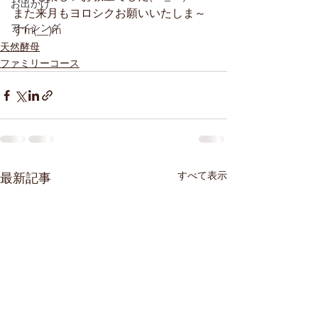
お出かけ
また来月もヨロシクお願いいたしま～
アイシング
すm(__)m
天然酵母
ファミリーコース
すべて表示
最新記事