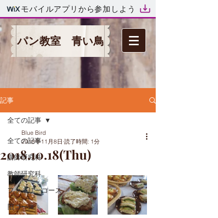
モバイルアプリから参加しよう
パン教室 青い鳥
記事
全ての記事
Blue Bird
全ての記事
2018年11月8日
読了時間: 1分
2018.10.18(Thu)
講師研究科
教師研究科
ファミリーコース
旧コース