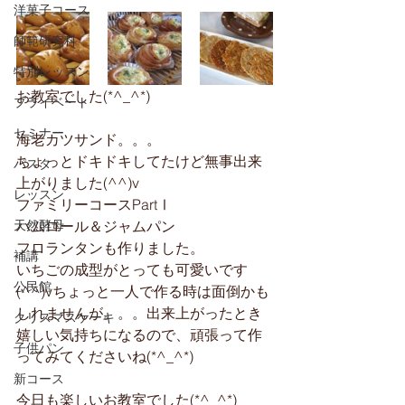
洋菓子コース
師範研究科
特別レッスン
お教室でした(*^_^*)
プライベート
セミナー
海老カツサンド。。。
ちょっとドキドキしてたけど無事出来
パスタ
上がりました(^^)v
レッスン
ファミリーコースPartⅠ
天然酵母
ハムロール＆ジャムパン
フロランタンも作りました。
補講
いちごの成型がとっても可愛いです
公民館
(^^)vちょっと一人で作る時は面倒かも
しれませんが。。。出来上がったとき
クリスマスケーキ
嬉しい気持ちになるので、頑張って作
子供パン
ってみてくださいね(*^_^*)
新コース
今日も楽しいお教室でした(*^_^*)