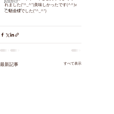
お出かけ
れました(*^_^*)美味しかったです(^^)v
アイシング
ご馳走様でした(*^_^*)
すべて表示
最新記事