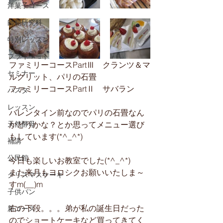
洋菓子コース
師範研究科
特別レッスン
プライベート
ファミリーコースPartⅢ　クランツ＆マ
セミナー
ルグリット、パリの石畳
ファミリーコースPartⅡ　サバラン
パスタ
レッスン
バレンタイン前なのでパリの石畳なん
天然酵母
かどうかな？とか思ってメニュー選び
もしています(*^_^*)
補講
公民館
今日も楽しいお教室でした(*^_^*)
また来月もヨロシクお願いいたしま～
クリスマスケーキ
すm(__)m
子供パン
右の下段。。。弟が私の誕生日だった
新コース
のでショートケーキなど買ってきてく