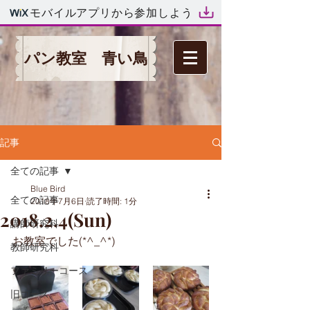
モバイルアプリから参加しよう
パン教室 青い鳥
記事
全ての記事
Blue Bird
全ての記事
2018年7月6日
読了時間: 1分
2018.2.4(Sun)
講師研究科
お教室でした(*^_^*)
教師研究科
ファミリーコース
旧コース