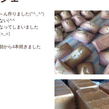
新コース
お出かけ
アイシング
作りました(*^_^*)
い(^^ゞ
なってしまいました
_<)
朝から4本焼きました