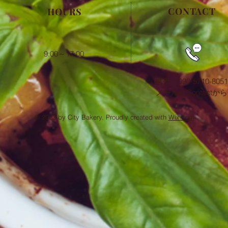
CONTACT
HOURS
​9:00～17:00
携帯：090-5710-8051
​メールはContactから
© 2023 by City Bakery. Proudly created with
Wix.com