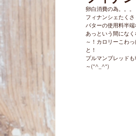
卵白消費の為。。。
クリスマスケーキ
子供パン
フィナンシェたくさ～ん
バターの使用料半端な
あっという間になく
～！カロリーこわっ(>
と！
プルマンブレッドも
～(*^_^*)