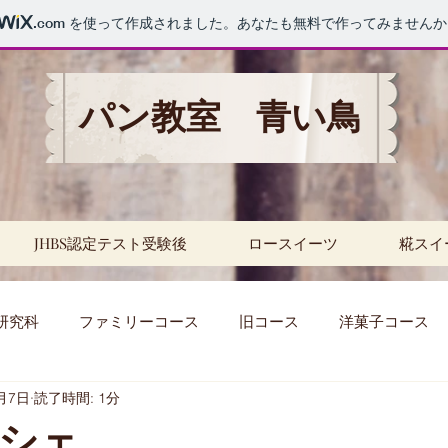
.com
を使って作成されました。あなたも無料で作ってみませんか
パン教室 青い鳥
JHBS認定テスト受験後
ロースイーツ
糀スイ
研究科
ファミリーコース
旧コース
洋菓子コース
月7日
読了時間: 1分
セミナー
パスタ
レッスン
天然酵母
補
シェ