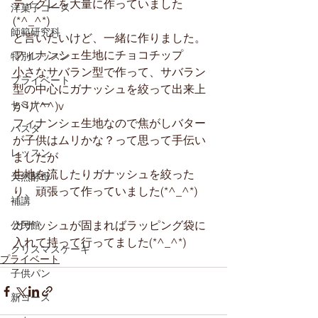
ティグレを大量に作っていました
洋菓子コース
(*^_^*)
師範研究科
と言いたいけど、一緒に作りました。
フィナンシェ生地にチョコチップ
特別レッスン
小さなサバラン型で作って、サバラン
プライベート
型の中心にガナッシュを絞って出来上
セミナー
がり(^^)v
フィナンシェ生地なので焦がしバター
パスタ
が子供はムリかな？って思って手伝い
レッスン
ましたが
生地を流したりガナッシュを絞った
天然酵母
り、頑張って作っていました(*^_^*)
補講
ガナッシュが固まればラッピング袋に
公民館
入れて持って行ってました(*^_^*)
クリスマスケーキ
プライベート
子供パン
新コース