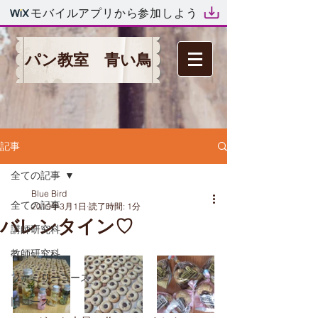
モバイルアプリから参加しよう
パン教室 青い鳥
記事
全ての記事
Blue Bird
全ての記事
2019年3月1日
読了時間: 1分
バレンタイン♡
講師研究科
教師研究科
ファミリーコース
旧コース