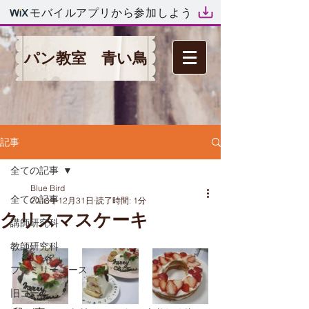
モバイルアプリから参加しよう
パン教室 青い鳥
記事
全ての記事
Blue Bird
全ての記事
2018年12月31日
読了時間: 1分
クリスマスケーキ
講師研究科
教師研究科
ファミリーコース
旧コース