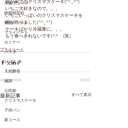
我が家でのクリスマスケーキ(*^_^*)
洋菓子コース
いちご大好きなので。。。
師範研究科
いちごいっぱいのクリスマスケーキを
娘が作りました(*^_^*)
特別レッスン
ケーキばかり冷蔵庫に。。。
プライベート
もう食べきれないです(^^ゞ(笑)
セミナー
プライベート
パスタ
レッスン
天然酵母
補講
公民館
すべて表示
最新記事
クリスマスケーキ
子供パン
新コース