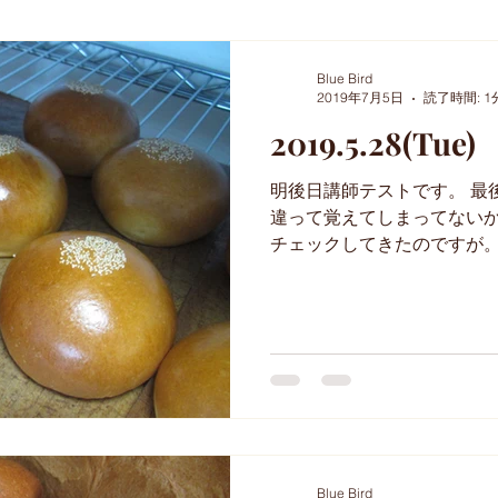
セミナー
パスタ
レッスン
天然酵母
補
Blue Bird
2019年7月5日
読了時間: 1
2019.5.28(Tue)
新コース
お出かけ
アイシング
明後日講師テストです。 最
違って覚えてしまってない
チェックしてきたのですが。
後日も緊張しないで、いつ
くださいね～(*^_^*) 私も行き
Blue Bird