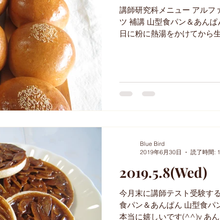
講師研究科メニュー アルフ
ツ 補講 山型食パン＆あん
日に粉に熱湯をかけてから
湯だね食パンって感じです。
ンです(*^_^*)...
Blue Bird
2019年6月30日
読了時間: 
2019.5.8(Wed)
今月末に講師テスト受験する
食パン＆あんぱん 山型食パ
本当に嬉しいです(^^)v 