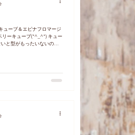
分
リーキューブ＆エピナフロマージ
ーキューブ(*^_^*) キュー
ないと型がもったいないの
ストしてくれます(*^_^*)
。...
分