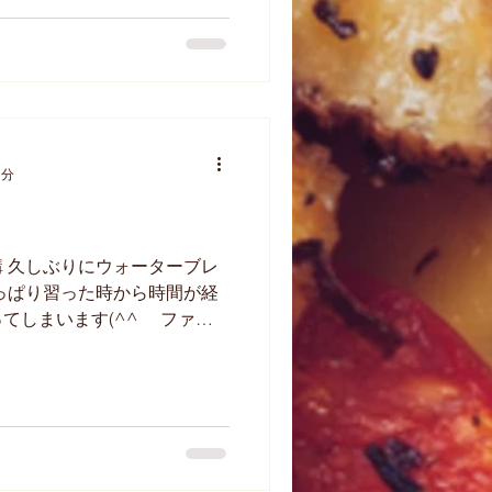
1分
 久しぶりにウォーターブレ
っぱり習った時から時間が経
てしまいます(^^ゞ ファミ
り返し繰り返し作ってるので
入っているのですが。。。...