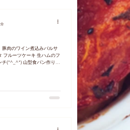
1分
 豚肉のワイン煮込みバルサ
タ フルーツケーキ 生ハムのフ
(*^_^*) 山型食パン作りま