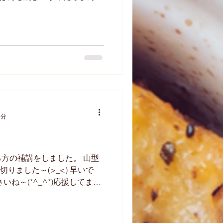
んこが入っていたら本当に嬉
。...
1分
方の補講をしました。 山型
りました～(>_<) 早いで
ね～(*^_^*)応援してます