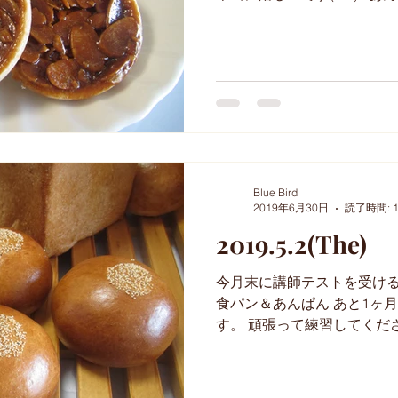
でカットすると真ん中にあ
しくなりテンションあがります
Blue Bird
2019年6月30日
読了時間: 
2019.5.2(The)
今月末に講師テストを受ける
食パン＆あんぱん あと1ヶ月切
す。 頑張って練習してください
(^^)v