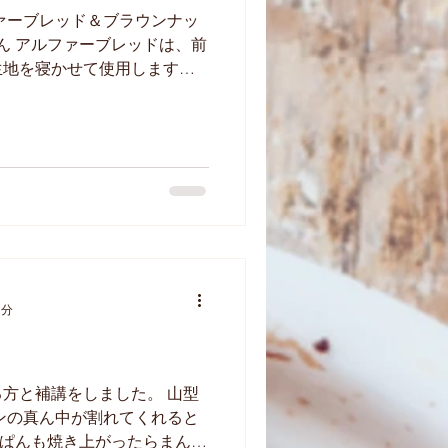
ァーブレッド＆ブラウンナッ
ぱん アルファーブレッドは、前
生地を寝かせて使用します。
 もちっとして美味しい食パ
1分
方と補講をしました。 山型
ンの真ん中が割れてくれると
あんぱんも焼き上がったらまん丸