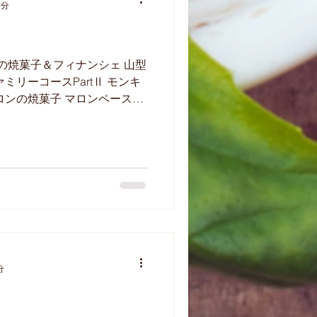
1分
ロンの焼菓子＆フィナンシェ 山型
ミリーコースPartⅡ モンキ
ロンの焼菓子 マロンペースト
スタニエを散らして作りま
分