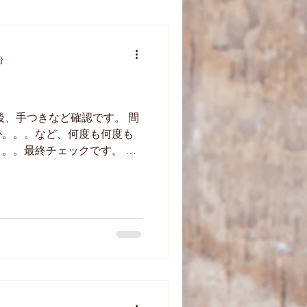
講
公民館
分
後、手つきなど確認です。 間
か。。。など、何度も何度も
。。最終チェックです。 明
もの練習の時のように作って
ま～す(*^_^*)